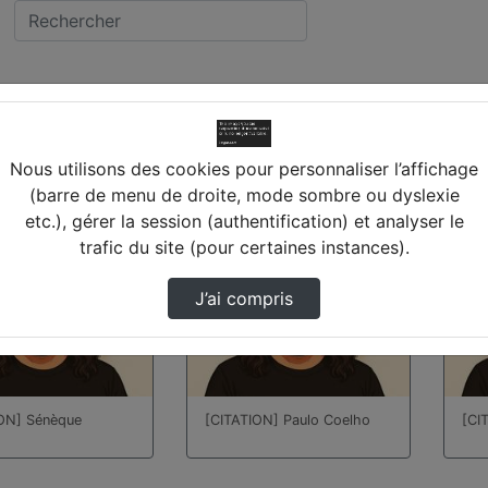
vidéos trouvées
Nous utilisons des cookies pour personnaliser l’affichage
(barre de menu de droite, mode sombre ou dyslexie
etc.), gérer la session (authentification) et analyser le
00:00:08
00:0
trafic du site (pour certaines instances).
J’ai compris
ON] Sénèque
[CITATION] Paulo Coelho
[CI