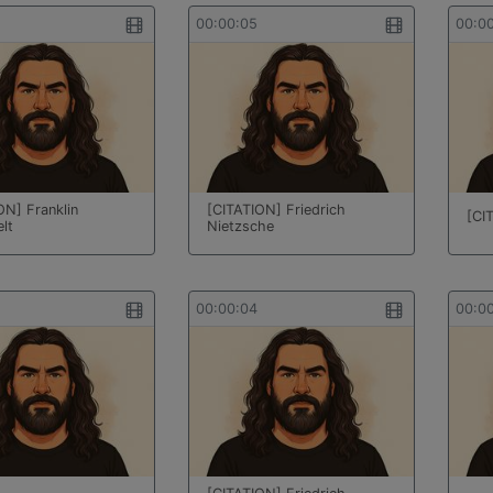
00:00:05
00:0
ON] Franklin
[CITATION] Friedrich
[CI
lt
Nietzsche
00:00:04
00:0