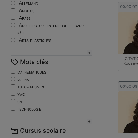
Tutoriel
Allemand
00:00:07
Anglais
Arabe
Architecture intérieure et cadre
bâti
Arts plastiques
Assistant ingénieur
Bijouterie
[CITATI
Mots clés
Biotechnologies
Rooseve
Boulangerie
mathematiques
Braille
maths
Bureautique
automatismes
00:00:08
Céramique industrielle
ywc
Chinois
snt
Cinéma et photographie
technologie
Coiffure
de
Composition de la forme imprimante
ent
Conducteurs routiers
Cursus scolaire
fonctions-lp
Construction et réparation en