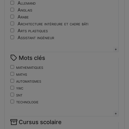
Tutoriel
Allemand
Anglais
Arabe
Architecture intérieure et cadre bâti
Arts plastiques
Assistant ingénieur
Bijouterie
Biotechnologies
Mots clés
Boulangerie
Braille
mathematiques
Bureautique
maths
Céramique industrielle
automatismes
Chinois
ywc
Cinéma et photographie
snt
Coiffure
technologie
Composition de la forme imprimante
de
Conducteurs routiers
ent
Construction et réparation en carrosserie
Cursus scolaire
fonctions-lp
Couverture