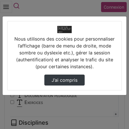
Rechercher
Connexion
Accueil
Vidéos
Nous utilisons des cookies pour personnaliser
Filtres
l’affichage (barre de menu de droite, mode
sombre ou dyslexie etc.), gérer la session
Types
(authentification) et analyser le trafic du site
(pour certaines instances).
Autre
Conférence
J’ai compris
Cours
Documentaire
Documentation pédagogique
Exercices
Interview
Présentation
Disciplines
Travaux d'élèves/étudiants