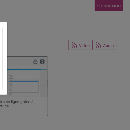
Connexion
Video
Audio
9:49
tre en ligne grâce à
rtube