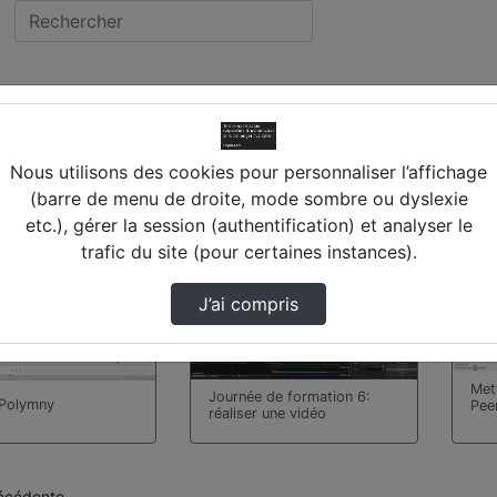
vidéos trouvées
Nous utilisons des cookies pour personnaliser l’affichage
(barre de menu de droite, mode sombre ou dyslexie
etc.), gérer la session (authentification) et analyser le
00:01:10
00:0
trafic du site (pour certaines instances).
J’ai compris
Met
Journée de formation 6:
r Polymny
Pee
réaliser une vidéo
écédente