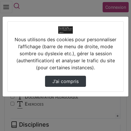
Rechercher
Connexion
Accueil
Vidéos
Nous utilisons des cookies pour personnaliser
Filtres
l’affichage (barre de menu de droite, mode
sombre ou dyslexie etc.), gérer la session
Types
(authentification) et analyser le trafic du site
(pour certaines instances).
Autre
Conférence
J’ai compris
Cours
Documentaire
Documentation pédagogique
Exercices
Interview
Présentation
Disciplines
Travaux d'élèves/étudiants