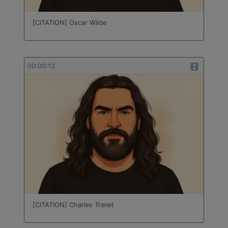
bâtiment
Technologie
[CITATION] Oscar Wilde
Travail des métaux en feuilles
Turc
00:00:13
[CITATION] Charles Trenet