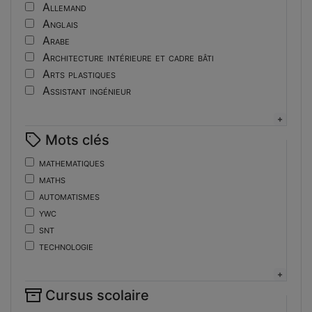
Tutoriel
Allemand
Anglais
Arabe
Architecture intérieure et cadre bâti
Arts plastiques
Assistant ingénieur
Bijouterie
Biotechnologies
Mots clés
Boulangerie
Braille
mathematiques
Bureautique
maths
Céramique industrielle
automatismes
Chinois
ywc
Cinéma et photographie
snt
Coiffure
technologie
Composition de la forme imprimante
de
Conducteurs routiers
ent
Construction et réparation en carrosserie
Cursus scolaire
fonctions-lp
Couverture