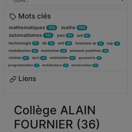
Mots clés
mathematiques
maths
153
150
automatismes
ywc
121
snt
65
61
technologie
de
ent
fonctions-lp
cap
57
53
48
43
41
modelisation
motivation
pensees positives
40
39
39
citation
spcl
orientation
geometrie
38
36
34
31
programmation
architecture
construction
31
27
27
Liens
Collège ALAIN
FOURNIER (36)