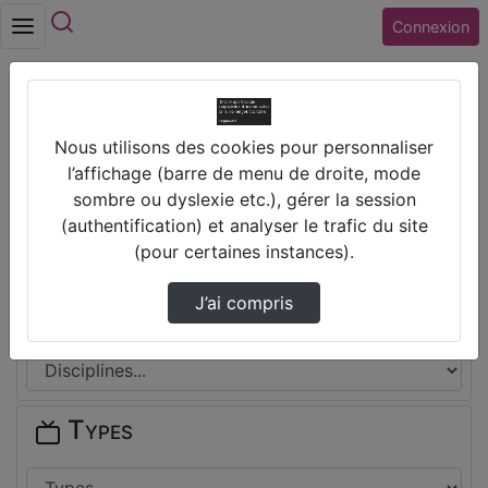
Rechercher
Connexion
Accueil
Nous utilisons des cookies pour personnaliser
Collège ALAIN FOURNIER (36) VALENCAY
l’affichage (barre de menu de droite, mode
sombre ou dyslexie etc.), gérer la session
Thèmes de Collège ALAIN
(authentification) et analyser le trafic du site
FOURNIER (36) VALENCAY
(pour certaines instances).
J’ai compris
Disciplines
Types