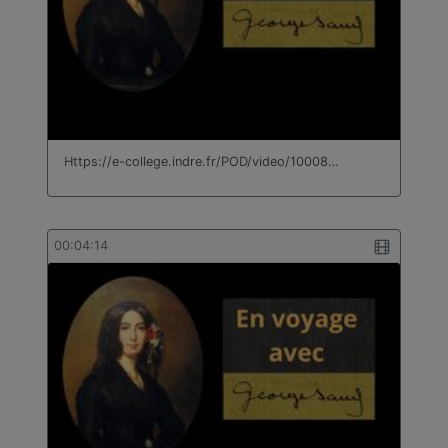
Https://e-college.indre.fr/POD/video/10008…
00:04:14