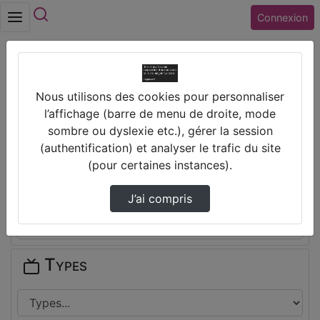
Rechercher
Connexion
Accueil
Collège JEAN ZAY (37) CHINON
Nous utilisons des cookies pour personnaliser
l’affichage (barre de menu de droite, mode
Thèmes de Collège JEAN ZAY (37)
sombre ou dyslexie etc.), gérer la session
CHINON
(authentification) et analyser le trafic du site
(pour certaines instances).
Disciplines
J’ai compris
Types