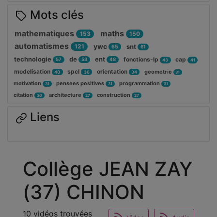
Mots clés
mathematiques
maths
153
150
automatismes
ywc
121
snt
65
61
technologie
de
ent
fonctions-lp
cap
57
53
48
43
41
modelisation
spcl
orientation
geometrie
40
36
34
31
motivation
pensees positives
programmation
31
31
31
citation
architecture
construction
30
27
27
Liens
Collège JEAN ZAY
(37) CHINON
10 vidéos trouvées