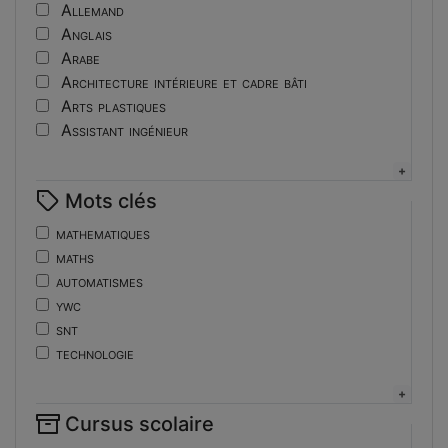
Tutoriel
Allemand
Anglais
Arabe
Architecture intérieure et cadre bâti
Arts plastiques
Assistant ingénieur
Bijouterie
Biotechnologies
Mots clés
Boulangerie
Braille
mathematiques
Bureautique
maths
Céramique industrielle
automatismes
Chinois
ywc
Cinéma et photographie
snt
Coiffure
technologie
Composition de la forme imprimante
de
Conducteurs routiers
ent
Construction et réparation en carrosserie
Cursus scolaire
fonctions-lp
Couverture