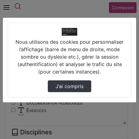
Rechercher
Connexion
Accueil
Vidéos
Nous utilisons des cookies pour personnaliser
Filtres
l’affichage (barre de menu de droite, mode
sombre ou dyslexie etc.), gérer la session
Types
(authentification) et analyser le trafic du site
(pour certaines instances).
Autre
Conférence
J’ai compris
Cours
Documentaire
Documentation pédagogique
Exercices
Interview
Présentation
Disciplines
Travaux d'élèves/étudiants