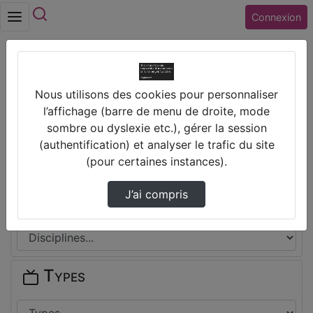
Rechercher
Connexion
Accueil
Nous utilisons des cookies pour personnaliser
Collège FRANCOIS RABELAIS (37) TOURS
l’affichage (barre de menu de droite, mode
sombre ou dyslexie etc.), gérer la session
Thèmes de Collège FRANCOIS
(authentification) et analyser le trafic du site
RABELAIS (37) TOURS
(pour certaines instances).
J’ai compris
Disciplines
Types