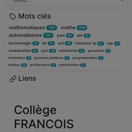
Mots clés
mathematiques
maths
153
150
automatismes
ywc
121
snt
65
61
technologie
de
ent
fonctions-lp
cap
57
53
48
43
41
modelisation
spcl
orientation
geometrie
40
36
34
31
motivation
pensees positives
programmation
31
31
31
citation
architecture
construction
30
27
27
Liens
Collège
FRANCOIS