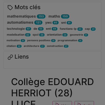
Mots clés
mathematiques
maths
153
150
automatismes
ywc
121
snt
65
61
technologie
de
ent
fonctions-lp
cap
57
53
48
43
41
modelisation
spcl
orientation
geometrie
40
36
34
31
motivation
pensees positives
programmation
31
31
31
citation
architecture
construction
30
27
27
Liens
Collège EDOUARD
HERRIOT (28)
LUCE