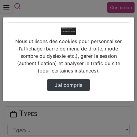
Rechercher
Connexion
Accueil
Collège EDOUARD HERRIOT (28) LUCE
Nous utilisons des cookies pour personnaliser
l’affichage (barre de menu de droite, mode
Thèmes de Collège EDOUARD
sombre ou dyslexie etc.), gérer la session
HERRIOT (28) LUCE
(authentification) et analyser le trafic du site
(pour certaines instances).
Disciplines
J’ai compris
Types