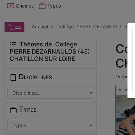
Chaînes
Types
Accueil
Collège PIERRE DEZARNAULDS (
Thèmes de Collège
Co
PIERRE DEZARNAULDS (45)
CHATILLON SUR LOIRE
CH
Disciplines
15 vidéo
00:06:03
Types