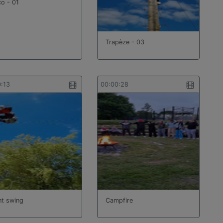
co - 01
Trapèze - 03
0:13
00:00:28
nt swing
Campfire