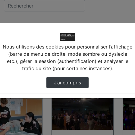
45) CHATILLON SUR LOIRE
llège PIERRE DEZARNA
Nous utilisons des cookies pour personnaliser l’affichage
(barre de menu de droite, mode sombre ou dyslexie
ATILLON SUR LOIRE
etc.), gérer la session (authentification) et analyser le
trafic du site (pour certaines instances).
s trouvées
J’ai compris
00:01:01
00:0