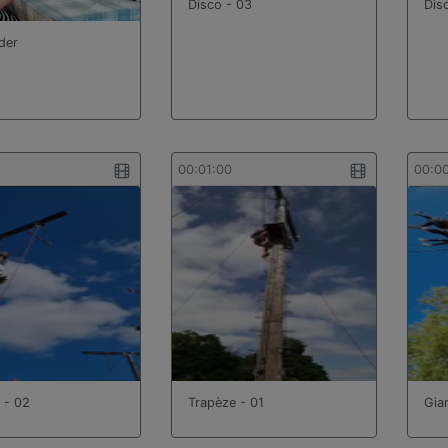
Disco - 03
Dis
der
00:01:00
00:0
 - 02
Trapèze - 01
Gia