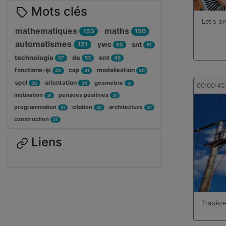
Mots clés
Let's or
mathematiques
maths
153
150
automatismes
ywc
121
snt
65
61
technologie
de
ent
57
53
48
fonctions-lp
cap
modelisation
43
41
40
spcl
orientation
geometrie
36
34
31
00:00:45
motivation
pensees positives
31
31
programmation
citation
architecture
31
30
27
construction
27
Liens
Trapèze