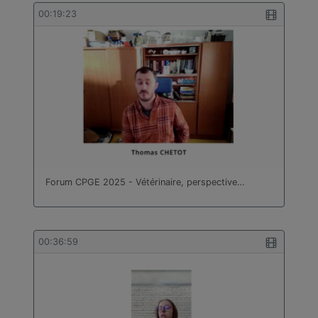
bâtiment
00:19:23
Technologie
Travail des métaux en feuilles
Turc
Forum CPGE 2025 - Vétérinaire, perspective…
00:36:59