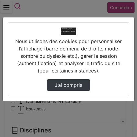
Rechercher
Connexion
Accueil
Vidéos
Nous utilisons des cookies pour personnaliser
Filtres
l’affichage (barre de menu de droite, mode
sombre ou dyslexie etc.), gérer la session
Types
(authentification) et analyser le trafic du site
(pour certaines instances).
Autre
Conférence
J’ai compris
Cours
Documentaire
Documentation pédagogique
Exercices
Interview
Présentation
Disciplines
Travaux d'élèves/étudiants