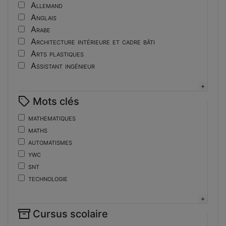
Tutoriel
Allemand
Anglais
Arabe
Architecture intérieure et cadre bâti
Arts plastiques
Assistant ingénieur
Bijouterie
Biotechnologies
Mots clés
Boulangerie
Braille
mathematiques
Bureautique
maths
Céramique industrielle
automatismes
Chinois
ywc
Cinéma et photographie
snt
Coiffure
technologie
Composition de la forme imprimante
de
Conducteurs routiers
ent
Construction et réparation en carrosserie
Cursus scolaire
fonctions-lp
Couverture