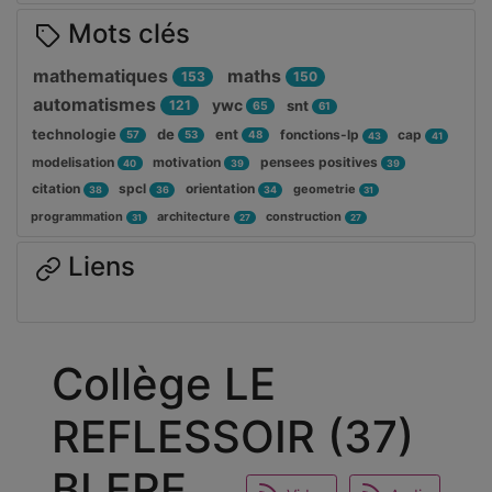
Mots clés
mathematiques
maths
153
150
automatismes
ywc
121
snt
65
61
technologie
de
ent
fonctions-lp
cap
57
53
48
43
41
modelisation
motivation
pensees positives
40
39
39
citation
spcl
orientation
geometrie
38
36
34
31
programmation
architecture
construction
31
27
27
Liens
Collège LE
REFLESSOIR (37)
BLERE