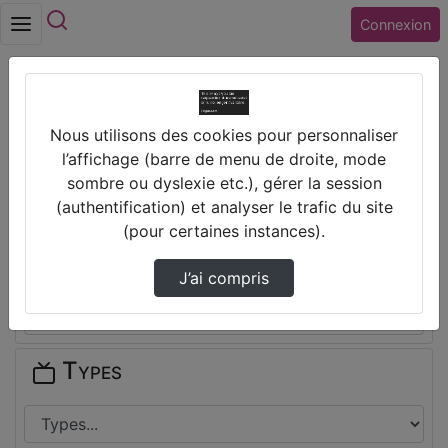
Rechercher
Connexion
Accueil
Collège LE REFLESSOIR (37) BLERE
Nous utilisons des cookies pour personnaliser
l’affichage (barre de menu de droite, mode
Thèmes de Collège LE REFLESSOIR
sombre ou dyslexie etc.), gérer la session
(37) BLERE
(authentification) et analyser le trafic du site
(pour certaines instances).
Disciplines
J’ai compris
Types