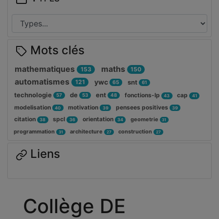
Mots clés
mathematiques
maths
153
150
automatismes
ywc
121
snt
65
61
technologie
de
ent
fonctions-lp
cap
57
53
48
43
41
modelisation
motivation
pensees positives
40
39
39
citation
spcl
orientation
geometrie
38
36
34
31
programmation
architecture
construction
31
27
27
Liens
Collège DE