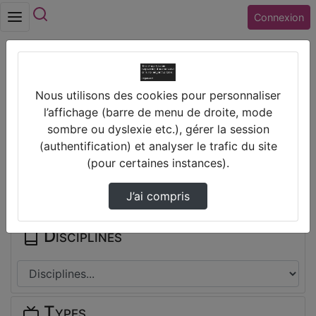
Rechercher
Connexion
Accueil
Nous utilisons des cookies pour personnaliser
Collège DE PREUILLY-SUR-CLAISE ET DU
l’affichage (barre de menu de droite, mode
GRAND-PRESSIGNY (37) PREUILLY SUR CLAISE
sombre ou dyslexie etc.), gérer la session
(authentification) et analyser le trafic du site
Thèmes de Collège DE PREUILLY-
(pour certaines instances).
SUR-CLAISE ET DU GRAND-PRESSIGNY
(37) PREUILLY SUR CLAISE
J’ai compris
Disciplines
Types