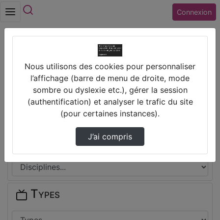
Rechercher
Connexion
Accueil
Nous utilisons des cookies pour personnaliser
Collège LE GRAND MEAULNES (18) BOURGES
l’affichage (barre de menu de droite, mode
sombre ou dyslexie etc.), gérer la session
Thèmes de Collège LE GRAND
(authentification) et analyser le trafic du site
MEAULNES (18) BOURGES
(pour certaines instances).
J’ai compris
Disciplines
Types