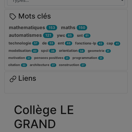
Mots clés
mathematiques
maths
153
150
automatismes
ywc
121
snt
65
61
technologie
de
ent
fonctions-lp
cap
57
53
48
43
41
modelisation
spcl
orientation
geometrie
40
36
34
31
motivation
pensees positives
programmation
31
31
31
citation
architecture
construction
30
27
27
Liens
Collège LE
GRAND