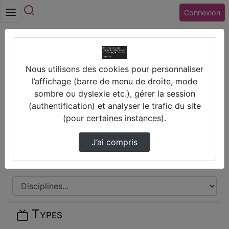
Rechercher
Connexion
Accueil
Nous utilisons des cookies pour personnaliser
Collège PABLO PICASSO (45) CHALETTE SUR
l’affichage (barre de menu de droite, mode
LOING
sombre ou dyslexie etc.), gérer la session
(authentification) et analyser le trafic du site
Thèmes de Collège PABLO PICASSO
(pour certaines instances).
(45) CHALETTE SUR LOING
J’ai compris
Disciplines
Types