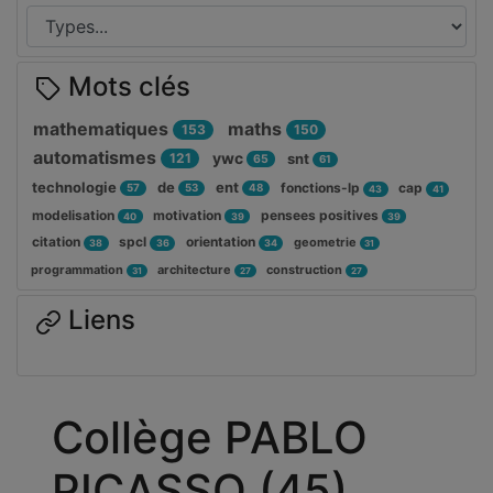
Mots clés
mathematiques
maths
153
150
automatismes
ywc
121
snt
65
61
technologie
de
ent
fonctions-lp
cap
57
53
48
43
41
modelisation
motivation
pensees positives
40
39
39
citation
spcl
orientation
geometrie
38
36
34
31
programmation
architecture
construction
31
27
27
Liens
Collège PABLO
PICASSO (45)