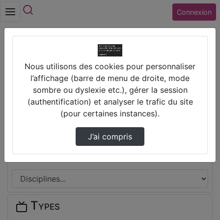
Rechercher
Connexion
Accueil
Nous utilisons des cookies pour personnaliser
Collège PAUL ELUARD (45) CHALETTE SUR
l’affichage (barre de menu de droite, mode
LOING
sombre ou dyslexie etc.), gérer la session
(authentification) et analyser le trafic du site
Thèmes de Collège PAUL ELUARD
(pour certaines instances).
(45) CHALETTE SUR LOING
J’ai compris
Disciplines
Types