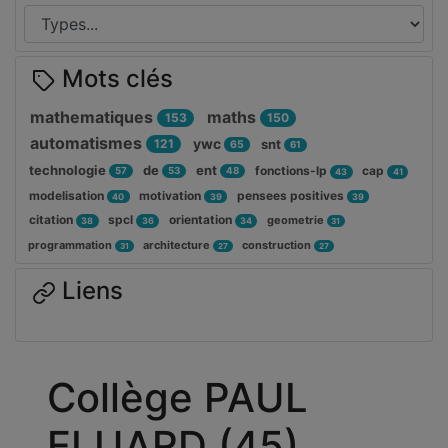
Mots clés
mathematiques
maths
153
150
automatismes
ywc
121
snt
65
61
technologie
de
ent
fonctions-lp
cap
57
53
48
43
41
modelisation
motivation
pensees positives
40
39
39
citation
spcl
orientation
geometrie
38
36
34
31
programmation
architecture
construction
31
27
27
Liens
Collège PAUL
ELUARD (45)