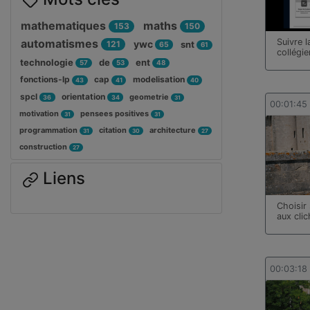
mathematiques
maths
153
150
Suivre l
automatismes
ywc
121
snt
65
61
collégie
technologie
de
ent
57
53
48
fonctions-lp
cap
modelisation
43
41
40
spcl
orientation
geometrie
36
34
31
00:01:45
motivation
pensees positives
31
31
programmation
citation
architecture
31
30
27
construction
27
Liens
Choisir
aux clic
00:03:18