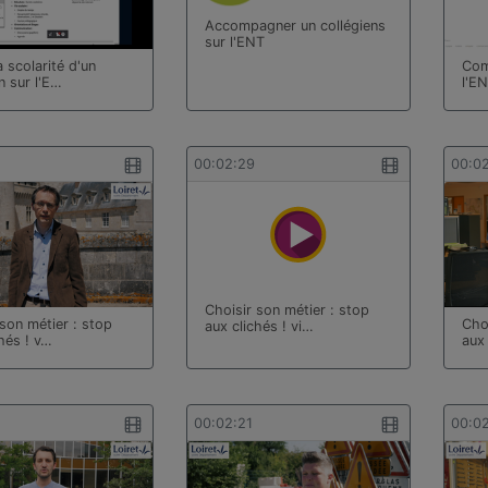
Accompagner un collégiens
sur l'ENT
a scolarité d'un
Com
n sur l'E…
l'E
00:02:29
00:0
Choisir son métier : stop
 son métier : stop
Cho
aux clichés ! vi…
hés ! v…
aux 
00:02:21
00:0