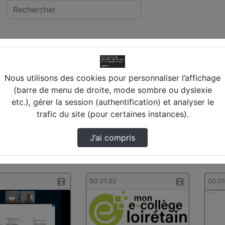
OIRET
NSEIL DEPARTEMENTAL
Nous utilisons des cookies pour personnaliser l’affichage
(barre de menu de droite, mode sombre ou dyslexie
etc.), gérer la session (authentification) et analyser le
trafic du site (pour certaines instances).
J’ai compris
s trouvées
00:31:52
00:0