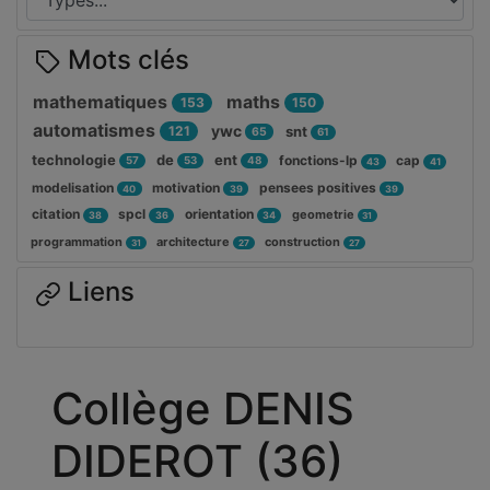
Mots clés
mathematiques
maths
153
150
automatismes
ywc
121
snt
65
61
technologie
de
ent
fonctions-lp
cap
57
53
48
43
41
modelisation
motivation
pensees positives
40
39
39
citation
spcl
orientation
geometrie
38
36
34
31
programmation
architecture
construction
31
27
27
Liens
Collège DENIS
DIDEROT (36)