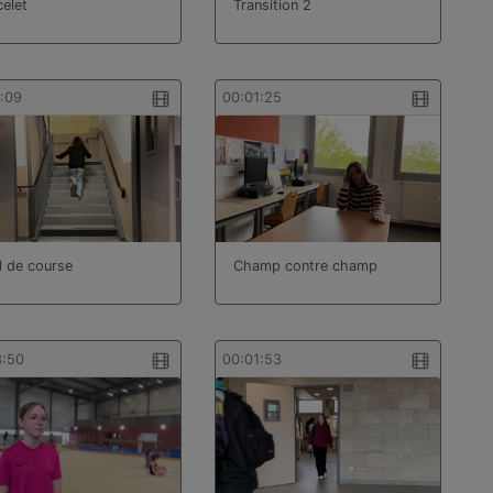
celet
Transition 2
1:09
00:01:25
l de course
Champ contre champ
3:50
00:01:53