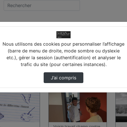
ON SUR CREUSE
llège ROLLINAT (36) 
Nous utilisons des cookies pour personnaliser l’affichage
(barre de menu de droite, mode sombre ou dyslexie
EUSE
etc.), gérer la session (authentification) et analyser le
trafic du site (pour certaines instances).
s trouvées
J’ai compris
00:00:40
00:0
Voisin travail champ contre