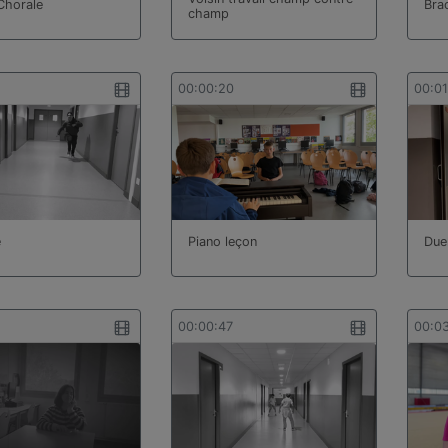
Chorale
Bra
champ
00:00:20
00:0
e
Piano leçon
Due
00:00:47
00:0