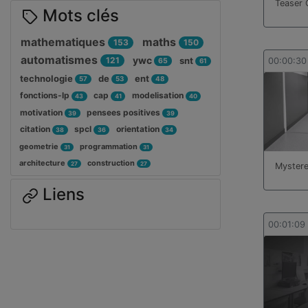
Teaser 
Mots clés
mathematiques
maths
153
150
automatismes
ywc
121
snt
00:00:30
65
61
technologie
de
ent
57
53
48
fonctions-lp
cap
modelisation
43
41
40
motivation
pensees positives
39
39
citation
spcl
orientation
38
36
34
geometrie
programmation
31
31
architecture
construction
27
27
Myster
Liens
00:01:09