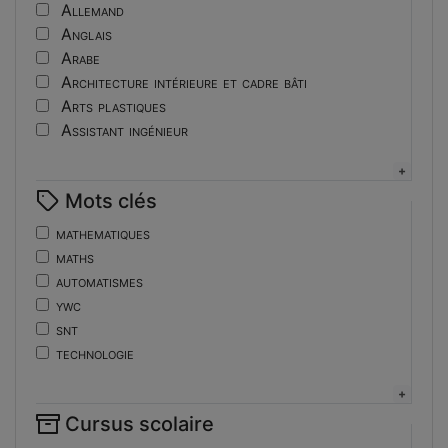
Tutoriel
Allemand
Anglais
Arabe
Architecture intérieure et cadre bâti
Arts plastiques
Assistant ingénieur
Bijouterie
Biotechnologies
Mots clés
Boulangerie
Braille
mathematiques
Bureautique
maths
Céramique industrielle
automatismes
Chinois
ywc
Cinéma et photographie
snt
Coiffure
technologie
Composition de la forme imprimante
de
Conducteurs routiers
ent
Construction et réparation en carrosserie
Cursus scolaire
fonctions-lp
Couverture