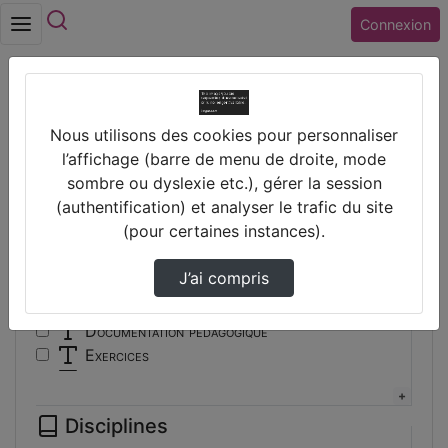
Rechercher
Connexion
Accueil
Vidéos
Nous utilisons des cookies pour personnaliser
Filtres
l’affichage (barre de menu de droite, mode
sombre ou dyslexie etc.), gérer la session
Types
(authentification) et analyser le trafic du site
(pour certaines instances).
Autre
Conférence
J’ai compris
Cours
Documentaire
Documentation pédagogique
Exercices
Interview
Présentation
Disciplines
Travaux d'élèves/étudiants