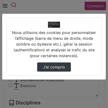
Rechercher
Connexion
Accueil
Vidéos
Nous utilisons des cookies pour personnaliser
Filtres
l’affichage (barre de menu de droite, mode
sombre ou dyslexie etc.), gérer la session
Types
(authentification) et analyser le trafic du site
(pour certaines instances).
Autre
Conférence
J’ai compris
Cours
Documentaire
Documentation pédagogique
Exercices
Interview
Présentation
Disciplines
Travaux d'élèves/étudiants