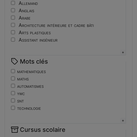
Tutoriel
Allemand
Anglais
Arabe
Architecture intérieure et cadre bâti
Arts plastiques
Assistant ingénieur
Bijouterie
Biotechnologies
Mots clés
Boulangerie
Braille
mathematiques
Bureautique
maths
Céramique industrielle
automatismes
Chinois
ywc
Cinéma et photographie
snt
Coiffure
technologie
Composition de la forme imprimante
de
Conducteurs routiers
ent
Construction et réparation en carrosserie
Cursus scolaire
fonctions-lp
Couverture