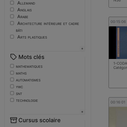
Tutoriel
N36
Allemand
Anglais
Arabe
00:15:06
Architecture intérieure et cadre
bâti
Arts plastiques
Assistant ingénieur
Bijouterie
Mots clés
Biotechnologies
1-CODAP
Boulangerie
mathematiques
Catégor
Braille
maths
Bureautique
automatismes
Céramique industrielle
ywc
Chinois
snt
Cinéma et photographie
technologie
00:16:01
Coiffure
de
Composition de la forme imprimante
ent
Conducteurs routiers
Cursus scolaire
fonctions-lp
Construction et réparation en