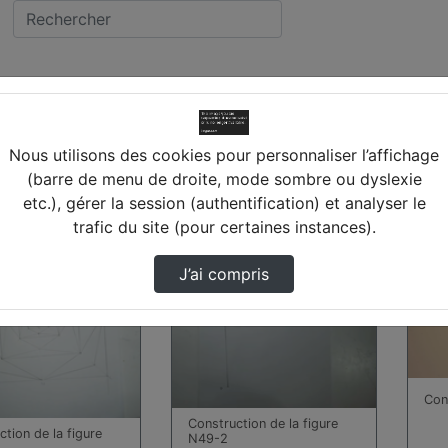
vidéos trouvées
Nous utilisons des cookies pour personnaliser l’affichage
(barre de menu de droite, mode sombre ou dyslexie
etc.), gérer la session (authentification) et analyser le
00:14:05
00:2
trafic du site (pour certaines instances).
J’ai compris
Con
Construction de la figure
tion de la figure
N49-2