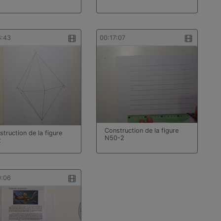
6:43
00:17:07
Construction de la figure
truction de la figure
N50-2
2
9:06