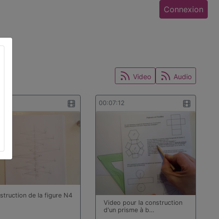
Connexion
Video
Audio
0:15
00:07:12
struction de la figure N4
Video pour la construction
d'un prisme à b…