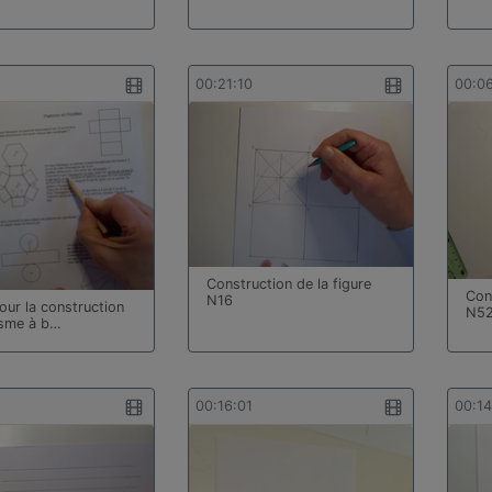
00:21:10
00:0
Construction de la figure
Cons
N16
our la construction
N5
isme à b…
00:16:01
00:1