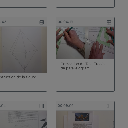
6:43
00:04:19
Correction du Test Tracés
de parallélogram…
truction de la figure
2
4:04
00:09:06