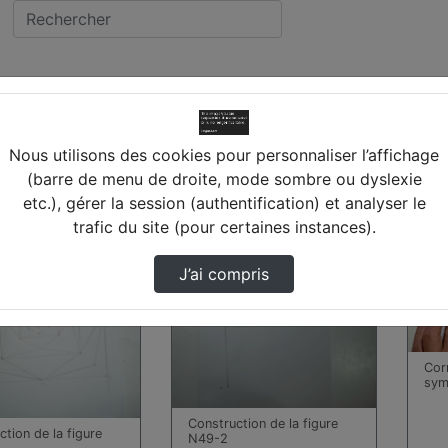
vidéos trouvées
Nous utilisons des cookies pour personnaliser l’affichage
(barre de menu de droite, mode sombre ou dyslexie
etc.), gérer la session (authentification) et analyser le
00:14:05
00:17
trafic du site (pour certaines instances).
J’ai compris
Cor
sym
Construction de la figure
tion de la figure
N49-2