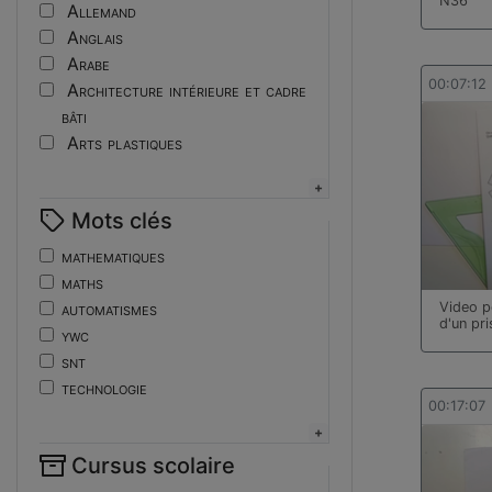
Tutoriel
N36
Allemand
Anglais
Arabe
00:07:12
Architecture intérieure et cadre
bâti
Arts plastiques
Assistant ingénieur
Bijouterie
Mots clés
Biotechnologies
Boulangerie
mathematiques
Braille
maths
Bureautique
automatismes
Video p
d'un pr
Céramique industrielle
ywc
Chinois
snt
Cinéma et photographie
technologie
Coiffure
00:17:07
de
Composition de la forme imprimante
ent
Conducteurs routiers
Cursus scolaire
fonctions-lp
Construction et réparation en