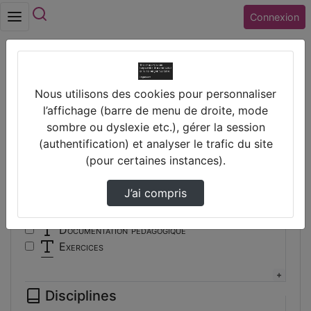
Rechercher
Connexion
Accueil
Vidéos
Nous utilisons des cookies pour personnaliser
Filtres
l’affichage (barre de menu de droite, mode
sombre ou dyslexie etc.), gérer la session
Types
(authentification) et analyser le trafic du site
(pour certaines instances).
Autre
Conférence
J’ai compris
Cours
Documentaire
Documentation pédagogique
Exercices
Interview
Présentation
Disciplines
Travaux d'élèves/étudiants