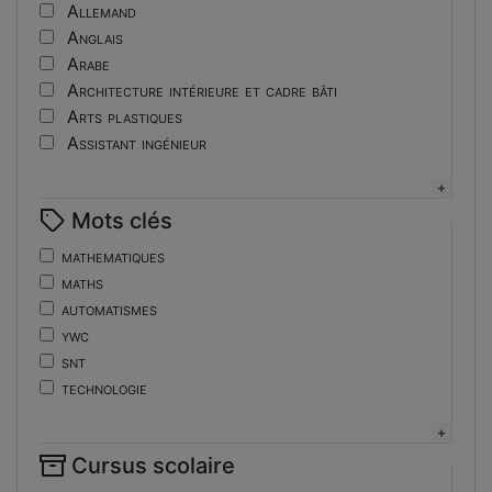
Tutoriel
Allemand
Anglais
Arabe
Architecture intérieure et cadre bâti
Arts plastiques
Assistant ingénieur
Bijouterie
Biotechnologies
Mots clés
Boulangerie
Braille
mathematiques
Bureautique
maths
Céramique industrielle
automatismes
Chinois
ywc
Cinéma et photographie
snt
Coiffure
technologie
Composition de la forme imprimante
de
Conducteurs routiers
ent
Construction et réparation en carrosserie
Cursus scolaire
fonctions-lp
Couverture