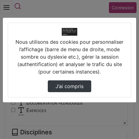
Rechercher
Connexion
Accueil
Vidéos
Nous utilisons des cookies pour personnaliser
Filtres
l’affichage (barre de menu de droite, mode
sombre ou dyslexie etc.), gérer la session
Types
(authentification) et analyser le trafic du site
(pour certaines instances).
Autre
Conférence
J’ai compris
Cours
Documentaire
Documentation pédagogique
Exercices
Interview
Présentation
Disciplines
Travaux d'élèves/étudiants