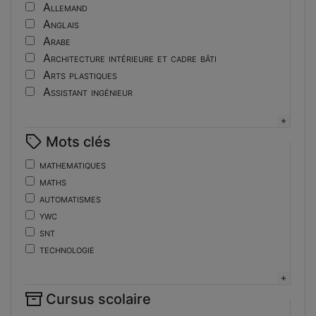
Tutoriel
Allemand
Anglais
Arabe
Architecture intérieure et cadre bâti
Arts plastiques
Assistant ingénieur
Bijouterie
Biotechnologies
Mots clés
Boulangerie
Braille
mathematiques
Bureautique
maths
Céramique industrielle
automatismes
Chinois
ywc
Cinéma et photographie
snt
Coiffure
technologie
Composition de la forme imprimante
de
Conducteurs routiers
ent
Construction et réparation en carrosserie
Cursus scolaire
fonctions-lp
Couverture