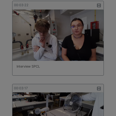
bâtiment
00:03:22
Technologie
Travail des métaux en feuilles
Turc
Interview SPCL
00:03:17