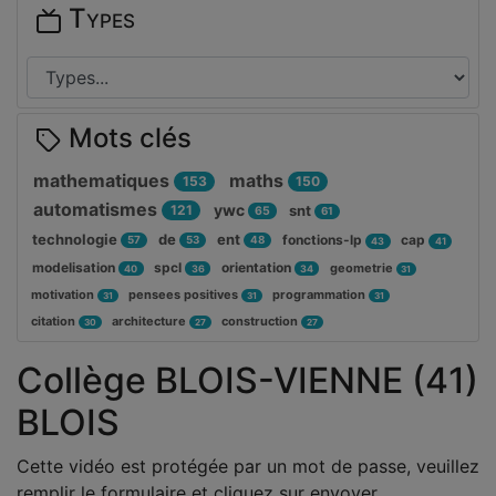
Types
Mots clés
mathematiques
maths
153
150
automatismes
ywc
121
snt
65
61
technologie
de
ent
fonctions-lp
cap
57
53
48
43
41
modelisation
spcl
orientation
geometrie
40
36
34
31
motivation
pensees positives
programmation
31
31
31
citation
architecture
construction
30
27
27
Collège BLOIS-VIENNE (41)
BLOIS
Cette vidéo est protégée par un mot de passe, veuillez
remplir le formulaire et cliquez sur envoyer.