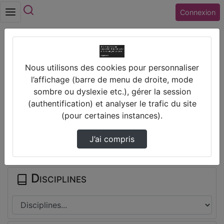
Rechercher
Connexion
Accueil
Collège BLOIS-VIENNE (41) BLOIS
Nous utilisons des cookies pour personnaliser
Correction Ex 28, 29 Et 30 P 93
l’affichage (barre de menu de droite, mode
sombre ou dyslexie etc.), gérer la session
Prendre des notes
(authentification) et analyser le trafic du site
(pour certaines instances).
Il n'y a pas de note disponible pour vous pour cette vidéo.
J’ai compris
Connectez-vous pour en créer une nouvelle.
Disciplines