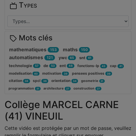
Types
Mots clés
mathematiques
maths
153
150
automatismes
ywc
121
snt
65
61
technologie
de
ent
fonctions-lp
cap
57
53
48
43
41
modelisation
motivation
pensees positives
40
39
39
citation
spcl
orientation
geometrie
38
36
34
31
programmation
architecture
construction
31
27
27
Collège MARCEL CARNE
(41) VINEUIL
Cette vidéo est protégée par un mot de passe, veuillez
remplir le formulaire et cliquez sur envoyer.