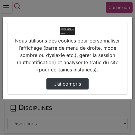
Rechercher
Connexion
Accueil
Collège MARCEL CARNE (41) VINEUIL
Nous utilisons des cookies pour personnaliser
Orientation - 1Ère Partie - Orientation
l’affichage (barre de menu de droite, mode
sombre ou dyslexie etc.), gérer la session
Prendre des notes
(authentification) et analyser le trafic du site
(pour certaines instances).
Il n'y a pas de note disponible pour vous pour cette vidéo.
J’ai compris
Connectez-vous pour en créer une nouvelle.
Disciplines