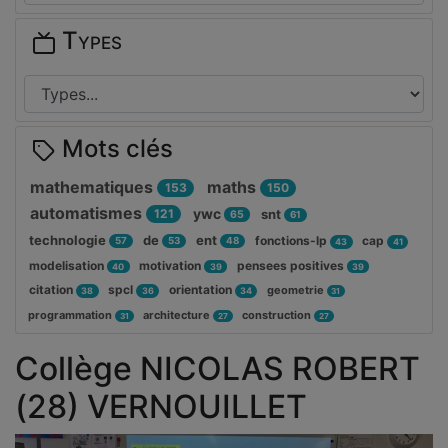
Types
Mots clés
mathematiques
maths
153
150
automatismes
ywc
121
snt
65
61
technologie
de
ent
fonctions-lp
cap
57
53
48
43
41
modelisation
motivation
pensees positives
40
39
39
citation
spcl
orientation
geometrie
38
36
34
31
programmation
architecture
construction
31
27
27
Collège NICOLAS ROBERT
(28) VERNOUILLET