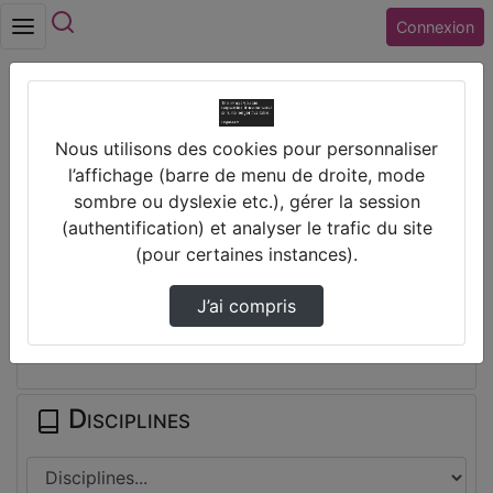
Rechercher
Connexion
Accueil
Nous utilisons des cookies pour personnaliser
Collège NICOLAS ROBERT (28) VERNOUILLET
l’affichage (barre de menu de droite, mode
Projet Alarme Plante 2025
sombre ou dyslexie etc.), gérer la session
(authentification) et analyser le trafic du site
Prendre des notes
(pour certaines instances).
J’ai compris
Il n'y a pas de note disponible pour vous pour cette vidéo.
Connectez-vous pour en créer une nouvelle.
Disciplines