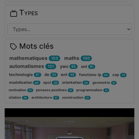
Types
Mots clés
mathematiques
maths
153
150
automatismes
ywc
121
snt
65
61
technologie
de
ent
fonctions-lp
cap
57
53
48
43
41
modelisation
spcl
orientation
geometrie
40
36
34
31
motivation
pensees positives
programmation
31
31
31
citation
architecture
construction
30
27
27