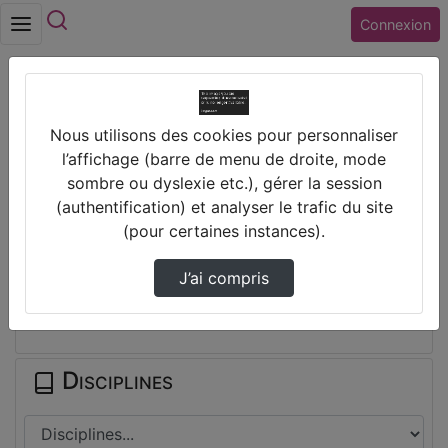
Rechercher
Connexion
Accueil
Vidéos
Nous utilisons des cookies pour personnaliser
Parlement des enfants 2026 - Collège Camus
l’affichage (barre de menu de droite, mode
V…
sombre ou dyslexie etc.), gérer la session
(authentification) et analyser le trafic du site
Prendre des notes
(pour certaines instances).
J’ai compris
Il n'y a pas de note disponible pour vous pour cette vidéo.
Connectez-vous pour en créer une nouvelle.
Disciplines