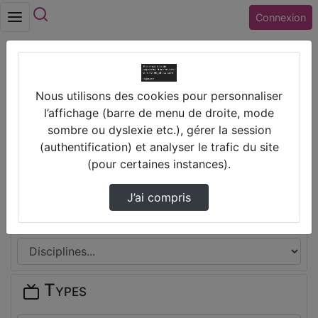
Rechercher
Connexion
Accueil
Vidéos
Fractions inverses
Nous utilisons des cookies pour personnaliser
Prendre des notes
l’affichage (barre de menu de droite, mode
sombre ou dyslexie etc.), gérer la session
(authentification) et analyser le trafic du site
Il n'y a pas de note disponible pour vous pour cette vidéo.
(pour certaines instances).
Connectez-vous pour en créer une nouvelle.
J’ai compris
Disciplines
Types