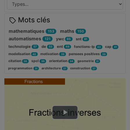
Mots clés
mathematiques
maths
153
150
automatismes
ywc
121
snt
65
61
technologie
de
ent
fonctions-lp
cap
57
53
48
43
41
modelisation
motivation
pensees positives
40
39
39
citation
spcl
orientation
geometrie
38
36
34
31
programmation
architecture
construction
31
27
27
Lire