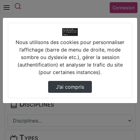
Rechercher
Connexion
Accueil
Vidéos
Can Fairy Tales be feminist
Nous utilisons des cookies pour personnaliser
l’affichage (barre de menu de droite, mode
Prendre des notes
sombre ou dyslexie etc.), gérer la session
(authentification) et analyser le trafic du site
(pour certaines instances).
Il n'y a pas de note disponible pour vous pour cette vidéo.
Connectez-vous pour en créer une nouvelle.
J’ai compris
Disciplines
Types