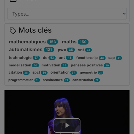
Mots clés
mathematiques
maths
153
150
automatismes
ywc
121
snt
65
61
technologie
de
ent
fonctions-lp
cap
57
53
48
43
41
modelisation
motivation
pensees positives
40
39
39
citation
spcl
orientation
geometrie
38
36
34
31
programmation
architecture
construction
31
27
27
Lire