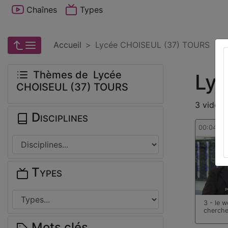
Chaînes
Types
Accueil
Lycée CHOISEUL (37) TOURS
Thèmes de Lycée
Ly
CHOISEUL (37) TOURS
3 vidéos
Disciplines
00:04:39
Types
3 - le 
cherche
Mots clés