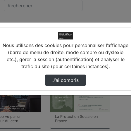
cée CHOISEUL (37) TO
Nous utilisons des cookies pour personnaliser l’affichage
(barre de menu de droite, mode sombre ou dyslexie
etc.), gérer la session (authentification) et analyser le
 trouvées
trafic du site (pour certaines instances).
00:12:25
J’ai compris
web vu par un
La Protection Sociale en
ur du cern
France