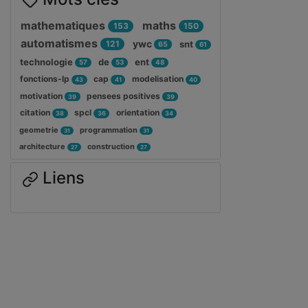
mathematiques
maths
153
150
automatismes
ywc
121
snt
65
61
technologie
de
ent
57
53
48
fonctions-lp
cap
modelisation
43
41
40
motivation
pensees positives
39
39
citation
spcl
orientation
38
36
34
geometrie
programmation
31
31
architecture
construction
27
27
Liens