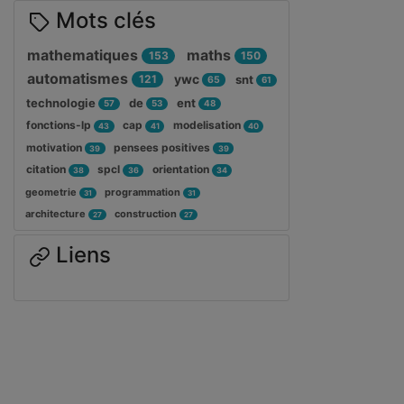
Mots clés
mathematiques
maths
153
150
automatismes
ywc
121
snt
65
61
technologie
de
ent
57
53
48
fonctions-lp
cap
modelisation
43
41
40
motivation
pensees positives
39
39
citation
spcl
orientation
38
36
34
geometrie
programmation
31
31
architecture
construction
27
27
Liens