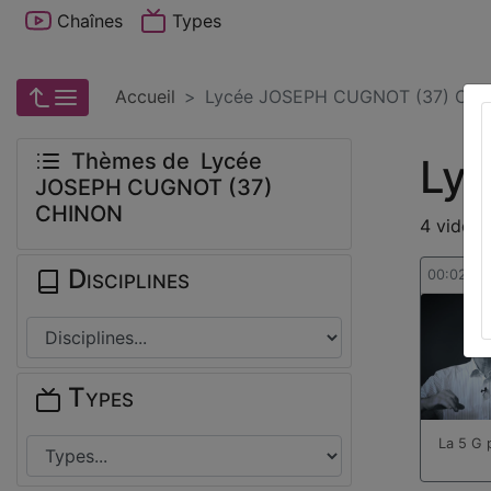
Chaînes
Types
Accueil
Lycée JOSEPH CUGNOT (37) CH
Thèmes de Lycée
Ly
JOSEPH CUGNOT (37)
CHINON
4 vidéos
Disciplines
00:02:56
Types
La 5 G 