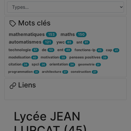
Mots clés
mathematiques
maths
153
150
automatismes
ywc
121
snt
65
61
technologie
de
ent
fonctions-lp
cap
57
53
48
43
41
modelisation
motivation
pensees positives
40
39
39
citation
spcl
orientation
geometrie
38
36
34
31
programmation
architecture
construction
31
27
27
Liens
Lycée JEAN
LURCAT (45)