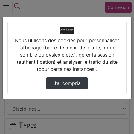
Rechercher
Connexion
Accueil
Nous utilisons des cookies pour personnaliser
Lycée JEAN LURCAT (45) FLEURY LES
l’affichage (barre de menu de droite, mode
AUBRAIS
sombre ou dyslexie etc.), gérer la session
(authentification) et analyser le trafic du site
Thèmes de Lycée JEAN LURCAT
(pour certaines instances).
(45) FLEURY LES AUBRAIS
J’ai compris
Disciplines
Types