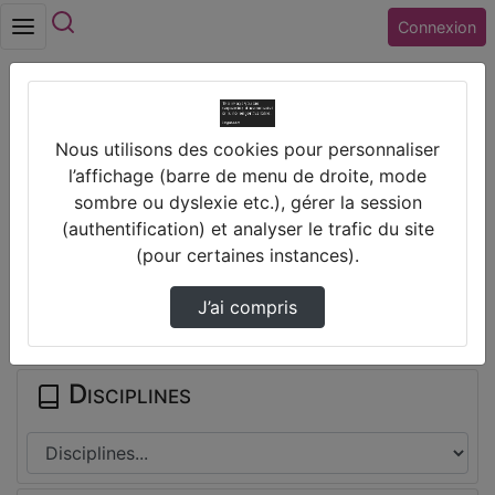
Rechercher
Connexion
Accueil
Lycée FULBERT (28) CHARTRES
Nous utilisons des cookies pour personnaliser
Correction Partie 3 Dtl
l’affichage (barre de menu de droite, mode
sombre ou dyslexie etc.), gérer la session
Prendre des notes
(authentification) et analyser le trafic du site
(pour certaines instances).
Il n'y a pas de note disponible pour vous pour cette vidéo.
J’ai compris
Connectez-vous pour en créer une nouvelle.
Disciplines