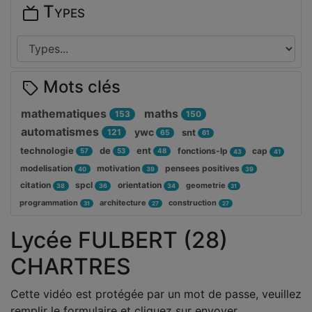
Types
Mots clés
mathematiques
maths
153
150
automatismes
ywc
121
snt
65
61
technologie
de
ent
fonctions-lp
cap
57
53
48
43
41
modelisation
motivation
pensees positives
40
39
39
citation
spcl
orientation
geometrie
38
36
34
31
programmation
architecture
construction
31
27
27
Lycée FULBERT (28)
CHARTRES
Cette vidéo est protégée par un mot de passe, veuillez
remplir le formulaire et cliquez sur envoyer.