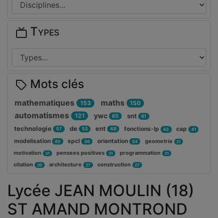
Types
Mots clés
mathematiques
maths
153
150
automatismes
ywc
121
snt
65
61
technologie
de
ent
fonctions-lp
cap
57
53
48
43
41
modelisation
spcl
orientation
geometrie
40
36
34
31
motivation
pensees positives
programmation
31
31
31
citation
architecture
construction
30
27
27
Lycée JEAN MOULIN (18)
ST AMAND MONTROND