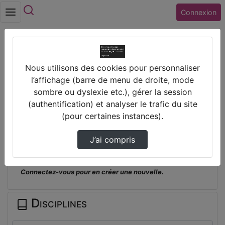
Rechercher
Connexion
Accueil
Nous utilisons des cookies pour personnaliser
Lycée JEAN MOULIN (18) ST AMAND
l’affichage (barre de menu de droite, mode
MONTROND
sombre ou dyslexie etc.), gérer la session
Haikus Ime - Flac Lycée Jean Moulin
(authentification) et analyser le trafic du site
(pour certaines instances).
Prendre des notes
J’ai compris
Il n'y a pas de note disponible pour vous pour cette vidéo.
Connectez-vous pour en créer une nouvelle.
Disciplines